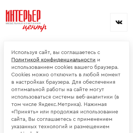
и обработкой данных.
КОМПАНИЯ
Используя сайт, вы соглашаетесь с
Политикой конфиденциальности
и
КАТАЛОГ МЕБЕЛИ
использованием cookies вашего браузера.
Cookies можно отключить в любой момент
ИНФОРМАЦИЯ
в настройках браузера. Для обеспечения
оптимальной работы на сайте могут
использоваться системы веб-аналитики (в
НАШИ КОНТАКТЫ
том числе Яндекс.Метрика). Нажимая
«Принять» или продолжая использование
+7 800 700 20 58
+7 937 406 84 21
сайта, Вы соглашаетесь с применением
указанных технологий и размещением
440004, г. Пенза, ул. Рябова, д. 31