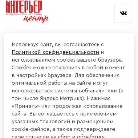
и обработкой данных.
КОМПАНИЯ
Используя сайт, вы соглашаетесь с
Политикой конфиденциальности
и
КАТАЛОГ МЕБЕЛИ
использованием cookies вашего браузера.
Cookies можно отключить в любой момент
ИНФОРМАЦИЯ
в настройках браузера. Для обеспечения
оптимальной работы на сайте могут
использоваться системы веб-аналитики (в
НАШИ КОНТАКТЫ
том числе Яндекс.Метрика). Нажимая
«Принять» или продолжая использование
+7 800 700 20 58
+7 937 406 84 21
сайта, Вы соглашаетесь с применением
указанных технологий и размещением
440004, г. Пенза, ул. Рябова, д. 31
cookie-файлов, а также подтверждаете
свое согласие на сбор и обработку