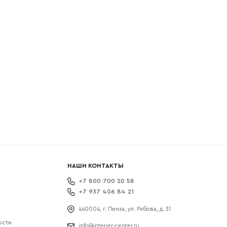
боткой
НАШИ КОНТАКТЫ
+7 800 700 20 58
+7 937 406 84 21
440004, г. Пенза, ул. Рябова, д. 31
ости
info@interier-center.ru