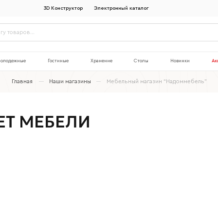
3D Конструктор
Электронный каталог
олодежные
Гостиные
Хранение
Столы
Новинки
Ак
Главная
Наши магазины
Мебельный магазин “Надоммебель”
ЕТ МЕБЕЛИ
Наименование организации