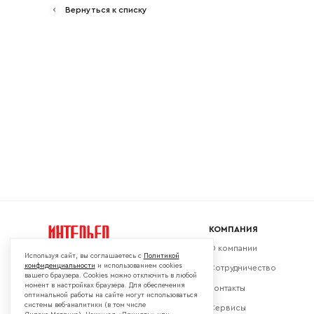
Вернуться к списку
Ваш emai
КОМПАНИЯ
О компании
Используя сайт, вы соглашаетесь с
Политикой
конфиденциальности
и использованием cookies
Сотрудничество
вашего браузера. Cookies можно отключить в любой
момент в настройках браузера. Для обеспечения
Контакты
Мы в социальных сетях:
оптимальной работы на сайте могут использоваться
системы веб-аналитики (в том числе
Сервисы