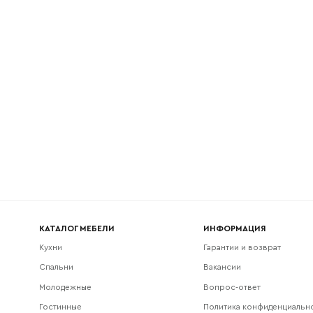
l
Номер телефона
Прикрепите логотип компании
Согласен с
политикой конфиденциальности
и обра
Отправить
данных.
КАТАЛОГ МЕБЕЛИ
ИНФОРМАЦИЯ
Кухни
Гарантии и возврат
Спальни
Вакансии
Молодежные
Вопрос-ответ
Гостинные
Политика конфиденциальн