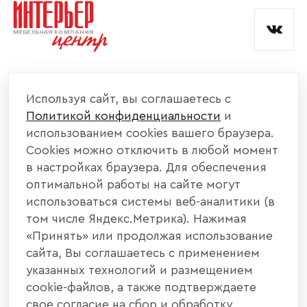
и обработкой данных.
КОМПАНИЯ
Используя сайт, вы соглашаетесь с
Политикой конфиденциальности
и
КАТАЛОГ МЕБЕЛИ
использованием cookies вашего браузера.
Cookies можно отключить в любой момент
ИНФОРМАЦИЯ
в настройках браузера. Для обеспечения
оптимальной работы на сайте могут
использоваться системы веб-аналитики (в
НАШИ КОНТАКТЫ
том числе Яндекс.Метрика). Нажимая
«Принять» или продолжая использование
+7 800 700 20 58
+7 937 406 84 21
сайта, Вы соглашаетесь с применением
указанных технологий и размещением
440004, г. Пенза, ул. Рябова, д. 31
cookie-файлов, а также подтверждаете
свое согласие на сбор и обработку