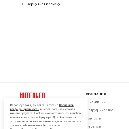
Вернуться к списку
Ваш emai
КОМПАНИЯ
О компании
Используя сайт, вы соглашаетесь с
Политикой
конфиденциальности
и использованием cookies
Сотрудничество
вашего браузера. Cookies можно отключить в любой
момент в настройках браузера. Для обеспечения
Контакты
Мы в социальных сетях:
оптимальной работы на сайте могут использоваться
системы веб-аналитики (в том числе
Сервисы