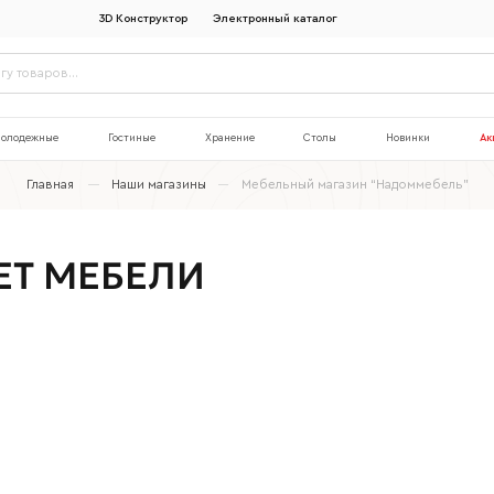
3D Конструктор
Электронный каталог
олодежные
Гостиные
Хранение
Столы
Новинки
Ак
Главная
Наши магазины
Мебельный магазин “Надоммебель”
ЕТ МЕБЕЛИ
Наименование организации