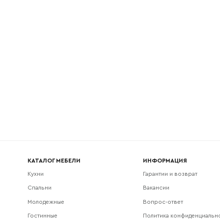
l
Номер телефона
Прикрепите логотип компании
Согласен с
политикой конфиденциальности
и обра
Отправить
данных.
КАТАЛОГ МЕБЕЛИ
ИНФОРМАЦИЯ
Кухни
Гарантии и возврат
Спальни
Вакансии
Молодежные
Вопрос-ответ
Гостинные
Политика конфиденциальн