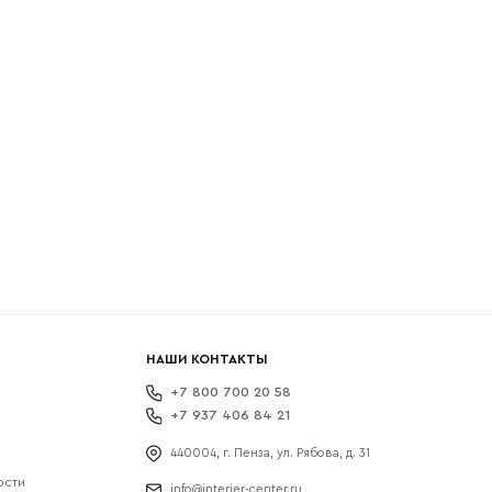
боткой
НАШИ КОНТАКТЫ
+7 800 700 20 58
+7 937 406 84 21
440004, г. Пенза, ул. Рябова, д. 31
ости
info@interier-center.ru