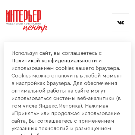
и обработкой данных.
КОМПАНИЯ
Используя сайт, вы соглашаетесь с
Политикой конфиденциальности
и
КАТАЛОГ МЕБЕЛИ
использованием cookies вашего браузера.
Cookies можно отключить в любой момент
ИНФОРМАЦИЯ
в настройках браузера. Для обеспечения
оптимальной работы на сайте могут
использоваться системы веб-аналитики (в
НАШИ КОНТАКТЫ
том числе Яндекс.Метрика). Нажимая
«Принять» или продолжая использование
+7 800 700 20 58
+7 937 406 84 21
сайта, Вы соглашаетесь с применением
указанных технологий и размещением
440004, г. Пенза, ул. Рябова, д. 31