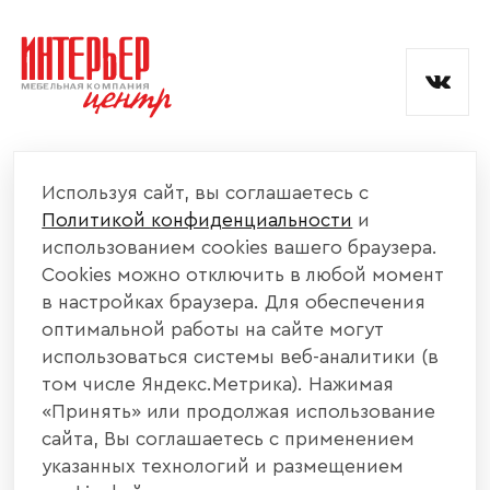
и обработкой данных.
КОМПАНИЯ
Используя сайт, вы соглашаетесь с
Политикой конфиденциальности
и
КАТАЛОГ МЕБЕЛИ
использованием cookies вашего браузера.
Cookies можно отключить в любой момент
ИНФОРМАЦИЯ
в настройках браузера. Для обеспечения
оптимальной работы на сайте могут
использоваться системы веб-аналитики (в
НАШИ КОНТАКТЫ
том числе Яндекс.Метрика). Нажимая
«Принять» или продолжая использование
+7 800 700 20 58
+7 937 406 84 21
сайта, Вы соглашаетесь с применением
указанных технологий и размещением
440004, г. Пенза, ул. Рябова, д. 31