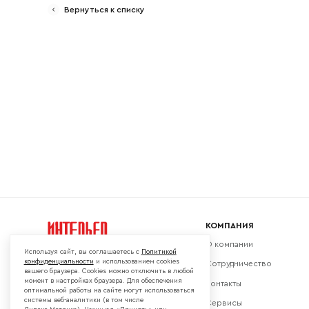
Вернуться к списку
Ваш emai
КОМПАНИЯ
О компании
Используя сайт, вы соглашаетесь с
Политикой
конфиденциальности
и использованием cookies
Сотрудничество
вашего браузера. Cookies можно отключить в любой
момент в настройках браузера. Для обеспечения
Контакты
Мы в социальных сетях:
оптимальной работы на сайте могут использоваться
системы веб-аналитики (в том числе
Сервисы