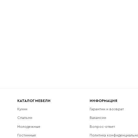
l
Номер телефона
Прикрепите логотип компании
Согласен с
политикой конфиденциальности
и обра
Отправить
данных.
КАТАЛОГ МЕБЕЛИ
ИНФОРМАЦИЯ
Кухни
Гарантии и возврат
Спальни
Вакансии
Молодежные
Вопрос-ответ
Гостинные
Политика конфиденциальн