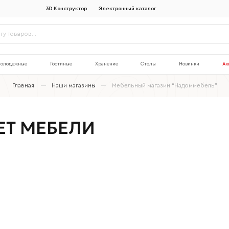
3D Конструктор
Электронный каталог
олодежные
Гостиные
Хранение
Столы
Новинки
Ак
Главная
Наши магазины
Мебельный магазин “Надоммебель”
ЕТ МЕБЕЛИ
Наименование организации