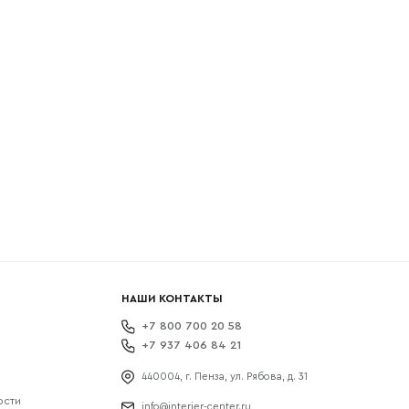
боткой
НАШИ КОНТАКТЫ
+7 800 700 20 58
+7 937 406 84 21
440004, г. Пенза, ул. Рябова, д. 31
ости
info@interier-center.ru