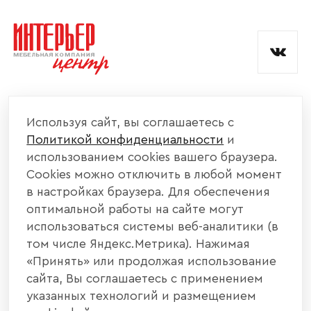
и обработкой данных.
КОМПАНИЯ
Используя сайт, вы соглашаетесь с
Политикой конфиденциальности
и
КАТАЛОГ МЕБЕЛИ
использованием cookies вашего браузера.
Cookies можно отключить в любой момент
ИНФОРМАЦИЯ
в настройках браузера. Для обеспечения
оптимальной работы на сайте могут
использоваться системы веб-аналитики (в
НАШИ КОНТАКТЫ
том числе Яндекс.Метрика). Нажимая
«Принять» или продолжая использование
+7 800 700 20 58
+7 937 406 84 21
сайта, Вы соглашаетесь с применением
указанных технологий и размещением
440004, г. Пенза, ул. Рябова, д. 31