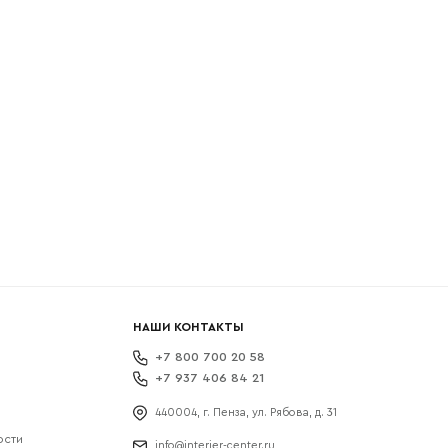
боткой
НАШИ КОНТАКТЫ
+7 800 700 20 58
+7 937 406 84 21
440004, г. Пенза, ул. Рябова, д. 31
ости
info@interier-center.ru