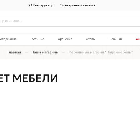
3D Конструктор
Электронный каталог
олодежные
Гостиные
Хранение
Столы
Новинки
Ак
Главная
Наши магазины
Мебельный магазин “Надоммебель”
ЕТ МЕБЕЛИ
Наименование организации