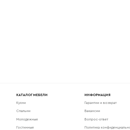
l
Номер телефона
Прикрепите логотип компании
Согласен с
политикой конфиденциальности
и обра
Отправить
данных.
КАТАЛОГ МЕБЕЛИ
ИНФОРМАЦИЯ
Кухни
Гарантии и возврат
Спальни
Вакансии
Молодежные
Вопрос-ответ
Гостинные
Политика конфиденциальн