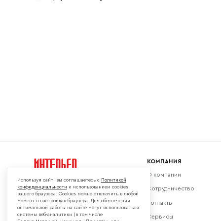
Ваш emai
КОМПАНИЯ
О компании
Используя сайт, вы соглашаетесь с
Политикой
конфиденциальности
и использованием cookies
Сотрудничество
вашего браузера. Cookies можно отключить в любой
момент в настройках браузера. Для обеспечения
Контакты
Мы в социальных сетях:
оптимальной работы на сайте могут использоваться
системы веб-аналитики (в том числе
Сервисы