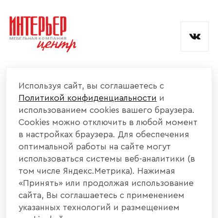
и обработкой данных.
КОМПАНИЯ
Используя сайт, вы соглашаетесь с
Политикой конфиденциальности
и
КАТАЛОГ МЕБЕЛИ
использованием cookies вашего браузера.
Cookies можно отключить в любой момент
ИНФОРМАЦИЯ
в настройках браузера. Для обеспечения
оптимальной работы на сайте могут
использоваться системы веб-аналитики (в
НАШИ КОНТАКТЫ
том числе Яндекс.Метрика). Нажимая
«Принять» или продолжая использование
+7 800 700 20 58
+7 937 406 84 21
сайта, Вы соглашаетесь с применением
указанных технологий и размещением
440004, г. Пенза, ул. Рябова, д. 31