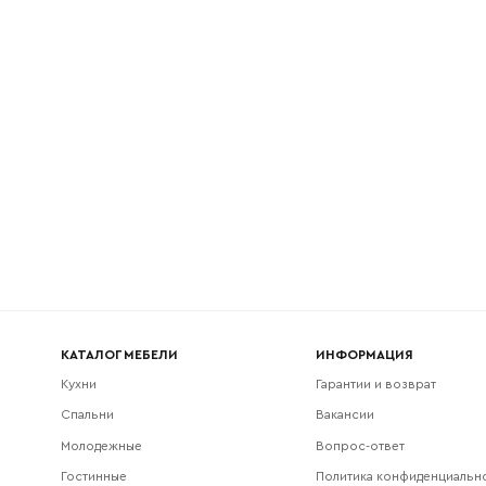
l
Номер телефона
Прикрепите логотип компании
Согласен с
политикой конфиденциальности
и обра
Отправить
данных.
КАТАЛОГ МЕБЕЛИ
ИНФОРМАЦИЯ
Кухни
Гарантии и возврат
Спальни
Вакансии
Молодежные
Вопрос-ответ
Гостинные
Политика конфиденциальн