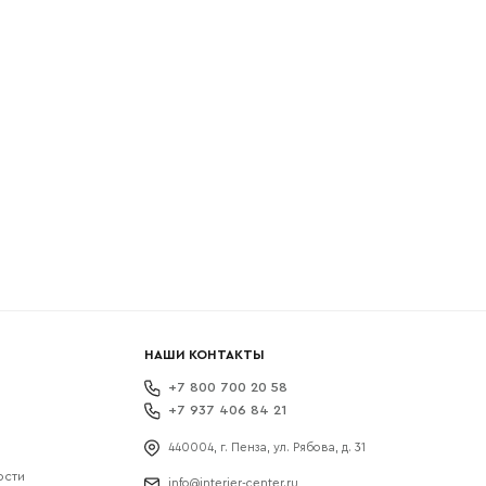
боткой
НАШИ КОНТАКТЫ
+7 800 700 20 58
+7 937 406 84 21
440004, г. Пенза, ул. Рябова, д. 31
ости
info@interier-center.ru