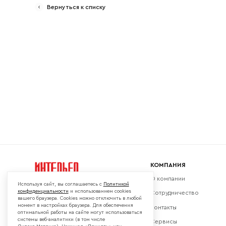
Вернуться к списку
Ваш emai
КОМПАНИЯ
О компании
Используя сайт, вы соглашаетесь с
Политикой
конфиденциальности
и использованием cookies
Сотрудничество
вашего браузера. Cookies можно отключить в любой
момент в настройках браузера. Для обеспечения
Контакты
Мы в социальных сетях:
оптимальной работы на сайте могут использоваться
системы веб-аналитики (в том числе
Сервисы