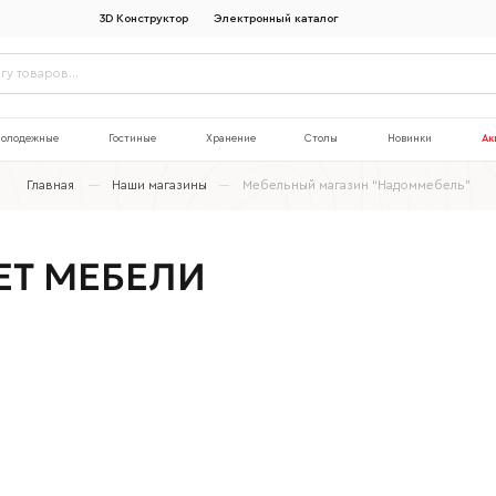
3D Конструктор
Электронный каталог
олодежные
Гостиные
Хранение
Столы
Новинки
Ак
Главная
Наши магазины
Мебельный магазин “Надоммебель”
ЕТ МЕБЕЛИ
Наименование организации