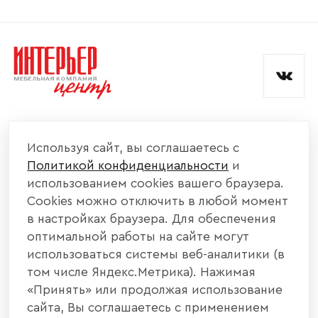
Согласен с
политикой конфиденциальности
и обработкой данных.
КОМПАНИЯ
Используя сайт, вы соглашаетесь с
Политикой конфиденциальности
и
КАТАЛОГ МЕБЕЛИ
использованием cookies вашего браузера.
Cookies можно отключить в любой момент
ИНФОРМАЦИЯ
в настройках браузера. Для обеспечения
оптимальной работы на сайте могут
использоваться системы веб-аналитики (в
НАШИ КОНТАКТЫ
том числе Яндекс.Метрика). Нажимая
«Принять» или продолжая использование
+7 800 700 20 58
+7 937 406 84 21
сайта, Вы соглашаетесь с применением