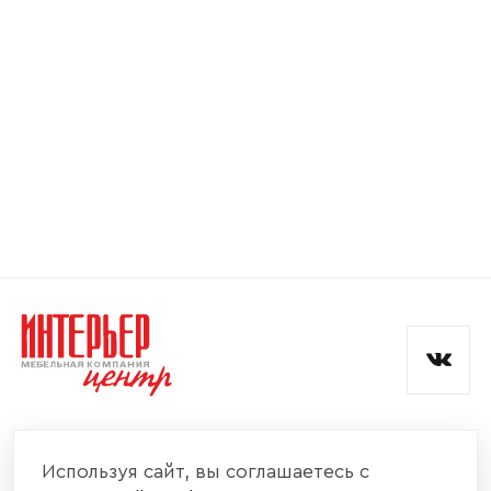
Номер телефона
Прикрепите логотип
компании
Отправить
Согласен с
политикой конфиденциальности
и обработкой данных.
КОМПАНИЯ
Используя сайт, вы соглашаетесь с