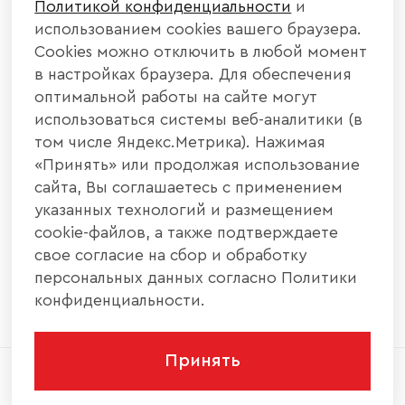
Политикой конфиденциальности
и
КАТАЛОГ МЕБЕЛИ
использованием cookies вашего браузера.
Cookies можно отключить в любой момент
ИНФОРМАЦИЯ
в настройках браузера. Для обеспечения
оптимальной работы на сайте могут
использоваться системы веб-аналитики (в
НАШИ КОНТАКТЫ
том числе Яндекс.Метрика). Нажимая
«Принять» или продолжая использование
+7 800 700 20 58
+7 937 406 84 21
сайта, Вы соглашаетесь с применением
указанных технологий и размещением
440004, г. Пенза, ул. Рябова, д. 31
cookie-файлов, а также подтверждаете
свое согласие на сбор и обработку
info@interier-center.ru
персональных данных согласно Политики
конфиденциальности.
Принять
2026 © ООО «Интерьер Центр» - Все права
защищены