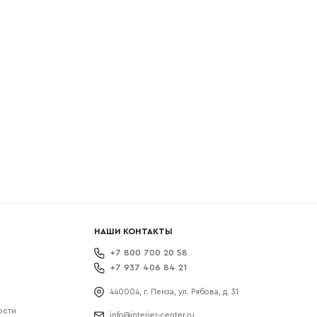
боткой
НАШИ КОНТАКТЫ
+7 800 700 20 58
+7 937 406 84 21
440004, г. Пенза, ул. Рябова, д. 31
ости
info@interier-center.ru