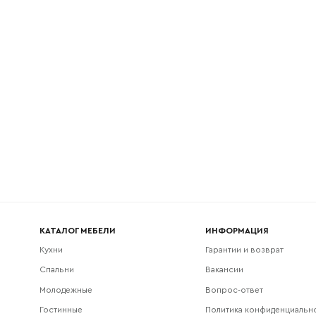
l
Номер телефона
Прикрепите логотип компании
Согласен с
политикой конфиденциальности
и обра
Отправить
данных.
КАТАЛОГ МЕБЕЛИ
ИНФОРМАЦИЯ
Кухни
Гарантии и возврат
Спальни
Вакансии
Молодежные
Вопрос-ответ
Гостинные
Политика конфиденциальн