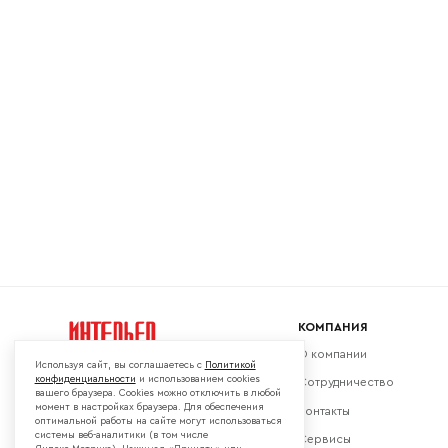
Ваш emai
КОМПАНИЯ
О компании
Используя сайт, вы соглашаетесь с
Политикой
конфиденциальности
и использованием cookies
Сотрудничество
вашего браузера. Cookies можно отключить в любой
момент в настройках браузера. Для обеспечения
Контакты
Мы в социальных сетях:
оптимальной работы на сайте могут использоваться
системы веб-аналитики (в том числе
Сервисы