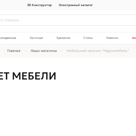
3D Конструктор
Электронный каталог
олодежные
Гостиные
Хранение
Столы
Новинки
Ак
Главная
Наши магазины
Мебельный магазин “Надоммебель”
ЕТ МЕБЕЛИ
Наименование организации