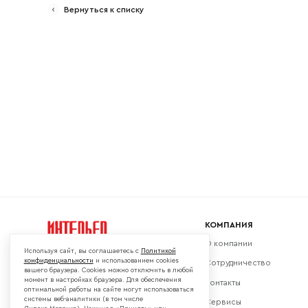
Вернуться к списку
Ваш emai
КОМПАНИЯ
О компании
Используя сайт, вы соглашаетесь с
Политикой
конфиденциальности
и использованием cookies
Сотрудничество
вашего браузера. Cookies можно отключить в любой
момент в настройках браузера. Для обеспечения
Контакты
Мы в социальных сетях:
оптимальной работы на сайте могут использоваться
системы веб-аналитики (в том числе
Сервисы