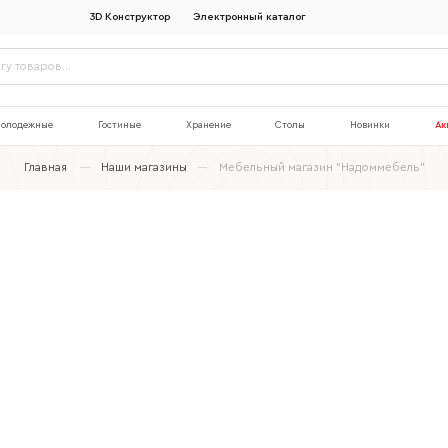
3D Конструктор
Электронный каталог
олодежные
Гостиные
Хранение
Столы
Новинки
Ак
Главная
Наши магазины
Мебельный магазин “Надоммебель”
Наименование организации