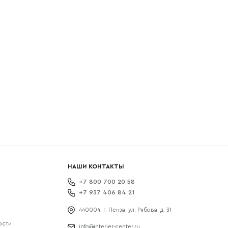
боткой
НАШИ КОНТАКТЫ
+7 800 700 20 58
+7 937 406 84 21
440004, г. Пенза, ул. Рябова, д. 31
ости
info@interier-center.ru