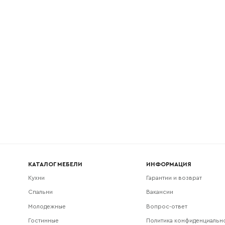
l
Номер телефона
Прикрепите логотип компании
Согласен с
политикой конфиденциальности
и обра
Отправить
данных.
КАТАЛОГ МЕБЕЛИ
ИНФОРМАЦИЯ
Кухни
Гарантии и возврат
Спальни
Вакансии
Молодежные
Вопрос-ответ
Гостинные
Политика конфиденциальн