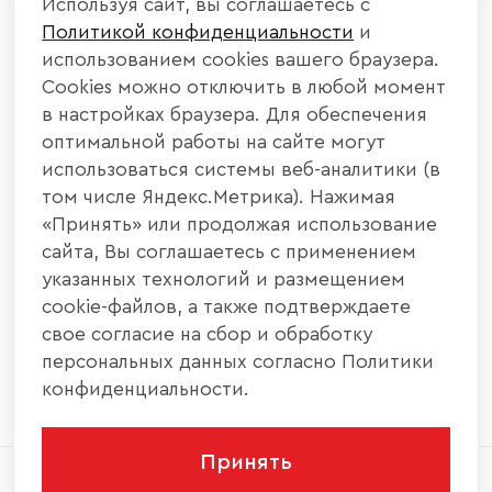
Используя сайт, вы соглашаетесь с
Политикой конфиденциальности
и
КАТАЛОГ МЕБЕЛИ
использованием cookies вашего браузера.
Cookies можно отключить в любой момент
ИНФОРМАЦИЯ
в настройках браузера. Для обеспечения
оптимальной работы на сайте могут
использоваться системы веб-аналитики (в
НАШИ КОНТАКТЫ
том числе Яндекс.Метрика). Нажимая
«Принять» или продолжая использование
+7 800 700 20 58
+7 937 406 84 21
сайта, Вы соглашаетесь с применением
указанных технологий и размещением
440004, г. Пенза, ул. Рябова, д. 31
cookie-файлов, а также подтверждаете
свое согласие на сбор и обработку
info@interier-center.ru
персональных данных согласно Политики
конфиденциальности.
Принять
2026 © ООО «Интерьер Центр» - Все права