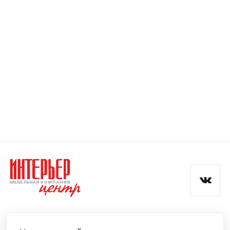
Номер телефона
Прикрепите логотип
компании
Отправить
Согласен с
политикой конфиденциальности
и обработкой данных.
КОМПАНИЯ