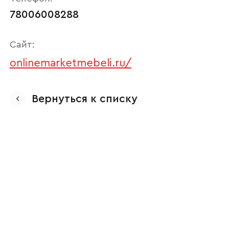
78006008288
Сайт:
onlinemarketmebeli.ru/
Вернуться к списку
Ваше имя
Наименование организации
Ваш email