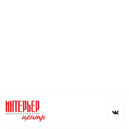
Номер телефона
Прикрепите логотип
компании
Отправить
Согласен с
политикой конфиденциальности
и обработкой данных.