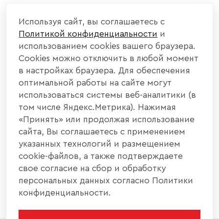
КОМПАНИЯ
Используя сайт, вы соглашаетесь с
Политикой конфиденциальности
и
КАТАЛОГ МЕБЕЛИ
использованием cookies вашего браузера.
Cookies можно отключить в любой момент
ИНФОРМАЦИЯ
в настройках браузера. Для обеспечения
оптимальной работы на сайте могут
использоваться системы веб-аналитики (в
НАШИ КОНТАКТЫ
том числе Яндекс.Метрика). Нажимая
«Принять» или продолжая использование
+7 800 700 20 58
+7 937 406 84 21
сайта, Вы соглашаетесь с применением
указанных технологий и размещением
440004, г. Пенза, ул. Рябова, д. 31
cookie-файлов, а также подтверждаете
свое согласие на сбор и обработку
info@interier-center.ru
персональных данных согласно Политики
конфиденциальности.