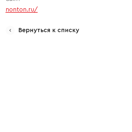
nonton.ru/
Вернуться к списку
Ваше имя
Наименование организации
Ваш email