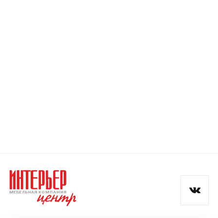
Номер телефона
Прикрепите логотип
компании
Отправить
Согласен с
политикой конфиденциальности
и обработкой данных.