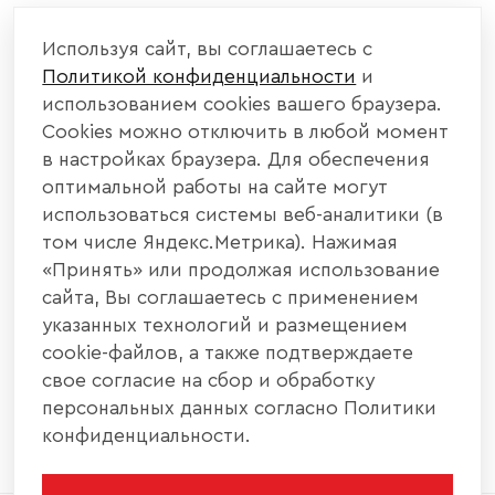
КОМПАНИЯ
Используя сайт, вы соглашаетесь с
Политикой конфиденциальности
и
КАТАЛОГ МЕБЕЛИ
использованием cookies вашего браузера.
Cookies можно отключить в любой момент
ИНФОРМАЦИЯ
в настройках браузера. Для обеспечения
оптимальной работы на сайте могут
использоваться системы веб-аналитики (в
НАШИ КОНТАКТЫ
том числе Яндекс.Метрика). Нажимая
«Принять» или продолжая использование
+7 800 700 20 58
+7 937 406 84 21
сайта, Вы соглашаетесь с применением
указанных технологий и размещением
440004, г. Пенза, ул. Рябова, д. 31
cookie-файлов, а также подтверждаете
свое согласие на сбор и обработку
info@interier-center.ru
персональных данных согласно Политики
конфиденциальности.