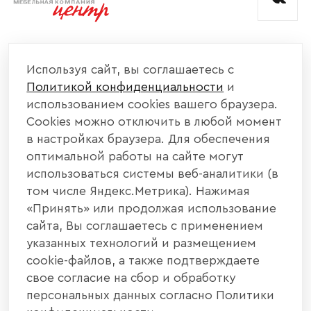
КОМПАНИЯ
Используя сайт, вы соглашаетесь с
Политикой конфиденциальности
и
КАТАЛОГ МЕБЕЛИ
использованием cookies вашего браузера.
Cookies можно отключить в любой момент
ИНФОРМАЦИЯ
в настройках браузера. Для обеспечения
оптимальной работы на сайте могут
использоваться системы веб-аналитики (в
НАШИ КОНТАКТЫ
том числе Яндекс.Метрика). Нажимая
«Принять» или продолжая использование
+7 800 700 20 58
+7 937 406 84 21
сайта, Вы соглашаетесь с применением
указанных технологий и размещением
440004, г. Пенза, ул. Рябова, д. 31
cookie-файлов, а также подтверждаете
свое согласие на сбор и обработку
info@interier-center.ru
персональных данных согласно Политики