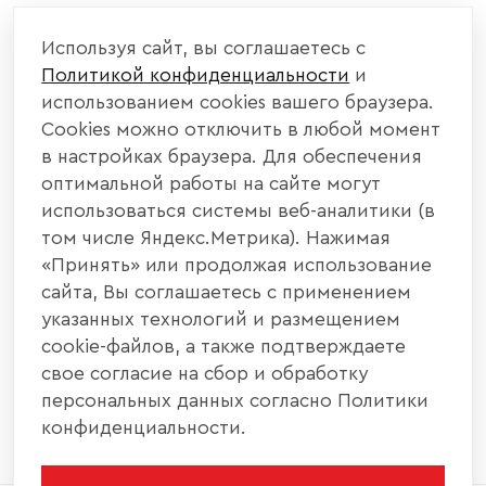
КОМПАНИЯ
Используя сайт, вы соглашаетесь с
Политикой конфиденциальности
и
КАТАЛОГ МЕБЕЛИ
использованием cookies вашего браузера.
Cookies можно отключить в любой момент
ИНФОРМАЦИЯ
в настройках браузера. Для обеспечения
оптимальной работы на сайте могут
использоваться системы веб-аналитики (в
НАШИ КОНТАКТЫ
том числе Яндекс.Метрика). Нажимая
«Принять» или продолжая использование
+7 800 700 20 58
+7 937 406 84 21
сайта, Вы соглашаетесь с применением
указанных технологий и размещением
440004, г. Пенза, ул. Рябова, д. 31
cookie-файлов, а также подтверждаете
свое согласие на сбор и обработку
info@interier-center.ru
персональных данных согласно Политики
конфиденциальности.