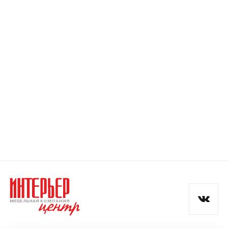
Номер телефона
Прикрепите логотип
компании
Отправить
Согласен с
политикой конфиденциальности
и обработкой данных.