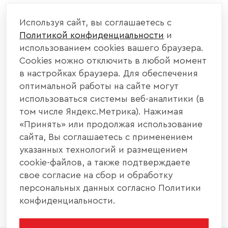
КОМПАНИЯ
Используя сайт, вы соглашаетесь с
Политикой конфиденциальности
и
КАТАЛОГ МЕБЕЛИ
использованием cookies вашего браузера.
Cookies можно отключить в любой момент
ИНФОРМАЦИЯ
в настройках браузера. Для обеспечения
оптимальной работы на сайте могут
использоваться системы веб-аналитики (в
НАШИ КОНТАКТЫ
том числе Яндекс.Метрика). Нажимая
«Принять» или продолжая использование
+7 800 700 20 58
+7 937 406 84 21
сайта, Вы соглашаетесь с применением
указанных технологий и размещением
440004, г. Пенза, ул. Рябова, д. 31
cookie-файлов, а также подтверждаете
свое согласие на сбор и обработку
info@interier-center.ru
персональных данных согласно Политики
конфиденциальности.