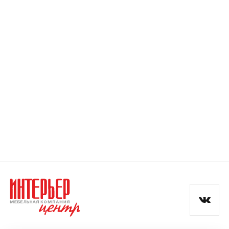
Номер телефона
Прикрепите логотип
компании
Отправить
Согласен с
политикой конфиденциальности
и обработкой данных.