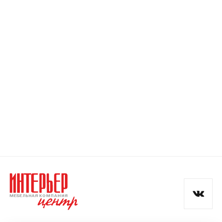
Номер телефона
Прикрепите логотип
компании
Отправить
Согласен с
политикой конфиденциальности
и обработкой данных.