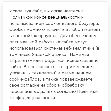
КОМПАНИЯ
Используя сайт, вы соглашаетесь с
Политикой конфиденциальности
и
КАТАЛОГ МЕБЕЛИ
использованием cookies вашего браузера.
Cookies можно отключить в любой момент
ИНФОРМАЦИЯ
в настройках браузера. Для обеспечения
оптимальной работы на сайте могут
использоваться системы веб-аналитики (в
НАШИ КОНТАКТЫ
том числе Яндекс.Метрика). Нажимая
«Принять» или продолжая использование
+7 800 700 20 58
+7 937 406 84 21
сайта, Вы соглашаетесь с применением
указанных технологий и размещением
440004, г. Пенза, ул. Рябова, д. 31
cookie-файлов, а также подтверждаете
свое согласие на сбор и обработку
info@interier-center.ru
персональных данных согласно Политики
конфиденциальности.