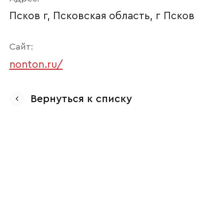
Псков г, Псковская область, г Псков
Сайт:
nonton.ru/
Вернуться к списку
Ваше имя
Наименование организации
Ваш email