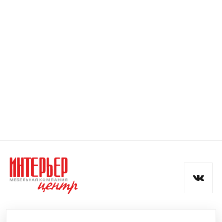
Номер телефона
Прикрепите логотип
компании
Отправить
Согласен с
политикой конфиденциальности
и обработкой данных.
КОМПАНИЯ