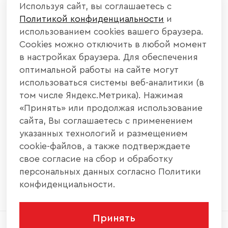
Используя сайт, вы соглашаетесь с
Политикой конфиденциальности
и
КАТАЛОГ МЕБЕЛИ
использованием cookies вашего браузера.
Cookies можно отключить в любой момент
ИНФОРМАЦИЯ
в настройках браузера. Для обеспечения
оптимальной работы на сайте могут
использоваться системы веб-аналитики (в
НАШИ КОНТАКТЫ
том числе Яндекс.Метрика). Нажимая
«Принять» или продолжая использование
+7 800 700 20 58
+7 937 406 84 21
сайта, Вы соглашаетесь с применением
указанных технологий и размещением
440004, г. Пенза, ул. Рябова, д. 31
cookie-файлов, а также подтверждаете
свое согласие на сбор и обработку
info@interier-center.ru
персональных данных согласно Политики
конфиденциальности.
Принять
2026 © ООО «Интерьер Центр» - Все права