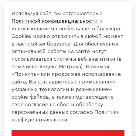
КОМПАНИЯ
Используя сайт, вы соглашаетесь с
Политикой конфиденциальности
и
КАТАЛОГ МЕБЕЛИ
использованием cookies вашего браузера.
Cookies можно отключить в любой момент
ИНФОРМАЦИЯ
в настройках браузера. Для обеспечения
оптимальной работы на сайте могут
использоваться системы веб-аналитики (в
НАШИ КОНТАКТЫ
том числе Яндекс.Метрика). Нажимая
«Принять» или продолжая использование
+7 800 700 20 58
+7 937 406 84 21
сайта, Вы соглашаетесь с применением
указанных технологий и размещением
440004, г. Пенза, ул. Рябова, д. 31
cookie-файлов, а также подтверждаете
свое согласие на сбор и обработку
info@interier-center.ru
персональных данных согласно Политики
конфиденциальности.