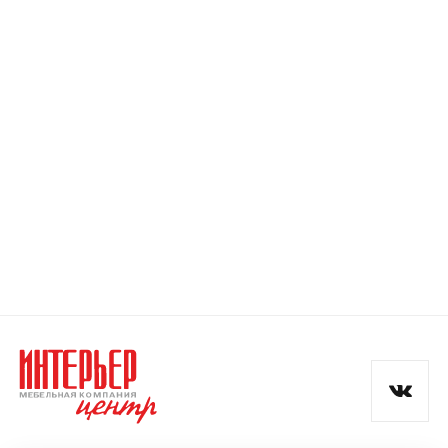
Номер телефона
Прикрепите логотип
компании
Отправить
Согласен с
политикой конфиденциальности
и обработкой данных.