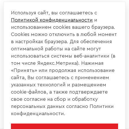
КОМПАНИЯ
Используя сайт, вы соглашаетесь с
Политикой конфиденциальности
и
КАТАЛОГ МЕБЕЛИ
использованием cookies вашего браузера.
Cookies можно отключить в любой момент
ИНФОРМАЦИЯ
в настройках браузера. Для обеспечения
оптимальной работы на сайте могут
использоваться системы веб-аналитики (в
НАШИ КОНТАКТЫ
том числе Яндекс.Метрика). Нажимая
«Принять» или продолжая использование
+7 800 700 20 58
+7 937 406 84 21
сайта, Вы соглашаетесь с применением
указанных технологий и размещением
440004, г. Пенза, ул. Рябова, д. 31
cookie-файлов, а также подтверждаете
свое согласие на сбор и обработку
info@interier-center.ru
персональных данных согласно Политики
конфиденциальности.