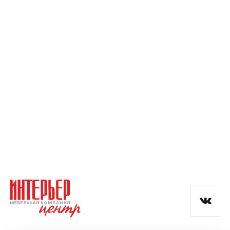
Номер телефона
Прикрепите логотип
компании
Отправить
Согласен с
политикой конфиденциальности
и обработкой данных.