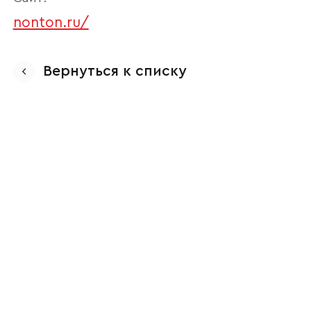
nonton.ru/
Вернуться к списку
Ваше имя
Наименование организации
Ваш email