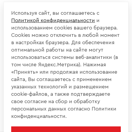
КОМПАНИЯ
Используя сайт, вы соглашаетесь с
Политикой конфиденциальности
и
КАТАЛОГ МЕБЕЛИ
использованием cookies вашего браузера.
Cookies можно отключить в любой момент
ИНФОРМАЦИЯ
в настройках браузера. Для обеспечения
оптимальной работы на сайте могут
использоваться системы веб-аналитики (в
НАШИ КОНТАКТЫ
том числе Яндекс.Метрика). Нажимая
«Принять» или продолжая использование
+7 800 700 20 58
+7 937 406 84 21
сайта, Вы соглашаетесь с применением
указанных технологий и размещением
440004, г. Пенза, ул. Рябова, д. 31
cookie-файлов, а также подтверждаете
свое согласие на сбор и обработку
info@interier-center.ru
персональных данных согласно Политики
конфиденциальности.