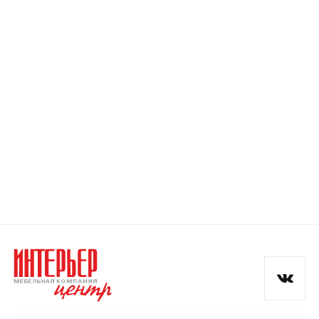
Номер телефона
Прикрепите логотип
компании
Отправить
Согласен с
политикой конфиденциальности
и обработкой данных.