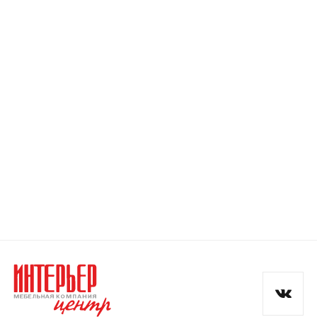
Номер телефона
Прикрепите логотип
компании
Отправить
Согласен с
политикой конфиденциальности
и обработкой данных.