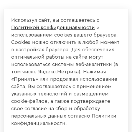
КОМПАНИЯ
Используя сайт, вы соглашаетесь с
Политикой конфиденциальности
и
КАТАЛОГ МЕБЕЛИ
использованием cookies вашего браузера.
Cookies можно отключить в любой момент
ИНФОРМАЦИЯ
в настройках браузера. Для обеспечения
оптимальной работы на сайте могут
использоваться системы веб-аналитики (в
НАШИ КОНТАКТЫ
том числе Яндекс.Метрика). Нажимая
«Принять» или продолжая использование
+7 800 700 20 58
+7 937 406 84 21
сайта, Вы соглашаетесь с применением
указанных технологий и размещением
440004, г. Пенза, ул. Рябова, д. 31
cookie-файлов, а также подтверждаете
свое согласие на сбор и обработку
info@interier-center.ru
персональных данных согласно Политики
конфиденциальности.