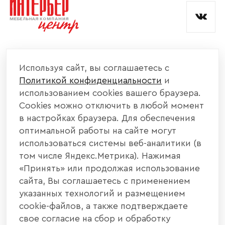
КОМПАНИЯ
Используя сайт, вы соглашаетесь с
Политикой конфиденциальности
и
КАТАЛОГ МЕБЕЛИ
использованием cookies вашего браузера.
Cookies можно отключить в любой момент
ИНФОРМАЦИЯ
в настройках браузера. Для обеспечения
оптимальной работы на сайте могут
использоваться системы веб-аналитики (в
НАШИ КОНТАКТЫ
том числе Яндекс.Метрика). Нажимая
«Принять» или продолжая использование
+7 800 700 20 58
+7 937 406 84 21
сайта, Вы соглашаетесь с применением
указанных технологий и размещением
440004, г. Пенза, ул. Рябова, д. 31
cookie-файлов, а также подтверждаете
свое согласие на сбор и обработку