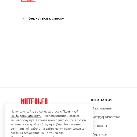
Ваш emai
Вернуться к списку
КОМПАНИЯ
О компании
Используя сайт, вы соглашаетесь с
Политикой
конфиденциальности
и использованием cookies
Сотрудничество
вашего браузера. Cookies можно отключить в любой
момент в настройках браузера. Для обеспечения
Контакты
Мы в социальных сетях:
оптимальной работы на сайте могут использоваться
системы веб-аналитики (в том числе
Сервисы