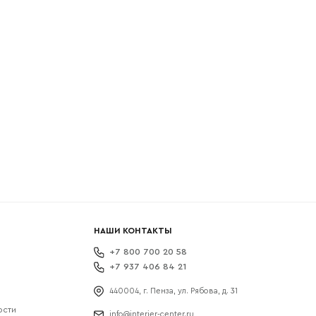
боткой
НАШИ КОНТАКТЫ
+7 800 700 20 58
+7 937 406 84 21
440004, г. Пенза, ул. Рябова, д. 31
ости
info@interier-center.ru