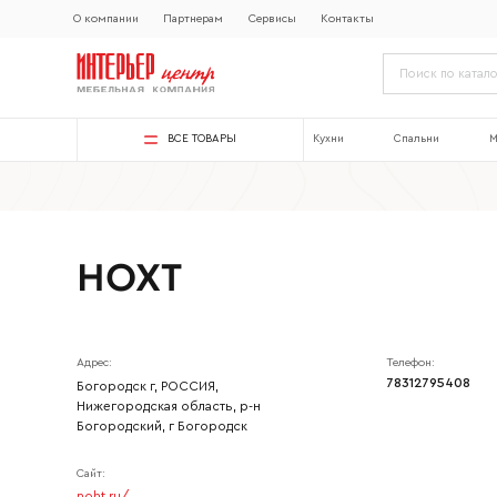
О компании
Партнерам
Сервисы
Контакты
ВСЕ ТОВАРЫ
Кухни
Спальни
М
НОХТ
Адрес:
Телефон:
78312795408
Богородск г, РОССИЯ,
Нижегородская область, р-н
Богородский, г Богородск
Сайт:
Ваше имя
noht.ru/