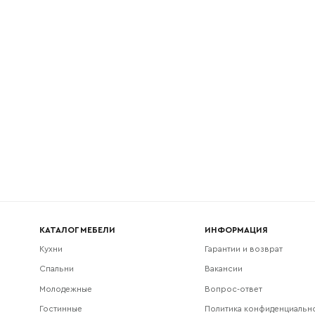
l
Номер телефона
Прикрепите логотип компании
Согласен с
политикой конфиденциальности
и обра
Отправить
данных.
КАТАЛОГ МЕБЕЛИ
ИНФОРМАЦИЯ
Кухни
Гарантии и возврат
Спальни
Вакансии
Молодежные
Вопрос-ответ
Гостинные
Политика конфиденциальн