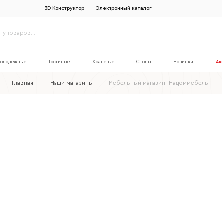
3D Конструктор
Электронный каталог
олодежные
Гостиные
Хранение
Столы
Новинки
Ак
Главная
Наши магазины
Мебельный магазин “Надоммебель”
Наименование организации