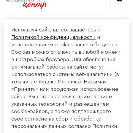
КОМПАНИЯ
Используя сайт, вы соглашаетесь с
Политикой конфиденциальности
и
КАТАЛОГ МЕБЕЛИ
использованием cookies вашего браузера.
Cookies можно отключить в любой момент
ИНФОРМАЦИЯ
в настройках браузера. Для обеспечения
оптимальной работы на сайте могут
использоваться системы веб-аналитики (в
НАШИ КОНТАКТЫ
том числе Яндекс.Метрика). Нажимая
«Принять» или продолжая использование
+7 800 700 20 58
+7 937 406 84 21
сайта, Вы соглашаетесь с применением
указанных технологий и размещением
440004, г. Пенза, ул. Рябова, д. 31
cookie-файлов, а также подтверждаете
свое согласие на сбор и обработку
info@interier-center.ru
персональных данных согласно Политики