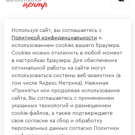
КОМПАНИЯ
Используя сайт, вы соглашаетесь с
Политикой конфиденциальности
и
КАТАЛОГ МЕБЕЛИ
использованием cookies вашего браузера.
Cookies можно отключить в любой момент
ИНФОРМАЦИЯ
в настройках браузера. Для обеспечения
оптимальной работы на сайте могут
использоваться системы веб-аналитики (в
НАШИ КОНТАКТЫ
том числе Яндекс.Метрика). Нажимая
«Принять» или продолжая использование
+7 800 700 20 58
+7 937 406 84 21
сайта, Вы соглашаетесь с применением
указанных технологий и размещением
440004, г. Пенза, ул. Рябова, д. 31
cookie-файлов, а также подтверждаете
свое согласие на сбор и обработку
info@interier-center.ru
персональных данных согласно Политики