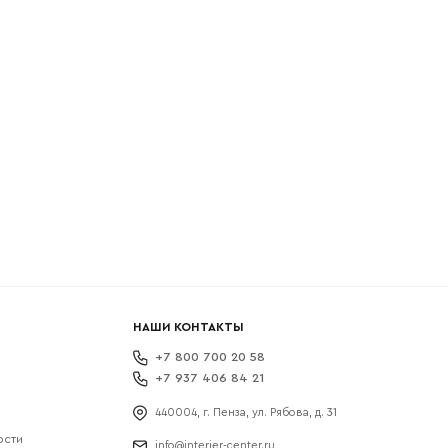
боткой
НАШИ КОНТАКТЫ
+7 800 700 20 58
+7 937 406 84 21
440004, г. Пенза, ул. Рябова, д. 31
ости
info@interier-center.ru