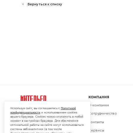
Вернуться к списку
Ваш emai
КОМПАНИЯ
О компании
Используя сайт, вы соглашаетесь с
Политикой
конфиденциальности
и использованием cookies
Сотрудничество
вашего браузера. Cookies можно отключить в любой
момент в настройках браузера. Для обеспечения
Контакты
Мы в социальных сетях:
оптимальной работы на сайте могут использоваться
системы веб-аналитики (в том числе
Сервисы