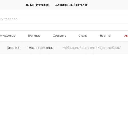
3D Конструктор
Электронный каталог
олодежные
Гостиные
Хранение
Столы
Новинки
Ак
Главная
Наши магазины
Мебельный магазин “Надоммебель”
Наименование организации