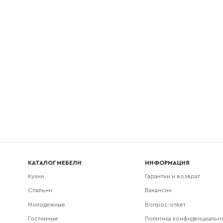
l
Номер телефона
Прикрепите логотип компании
Согласен с
политикой конфиденциальности
и обра
Отправить
данных.
КАТАЛОГ МЕБЕЛИ
ИНФОРМАЦИЯ
Кухни
Гарантии и возврат
Спальни
Вакансии
Молодежные
Вопрос-ответ
Гостинные
Политика конфиденциальн