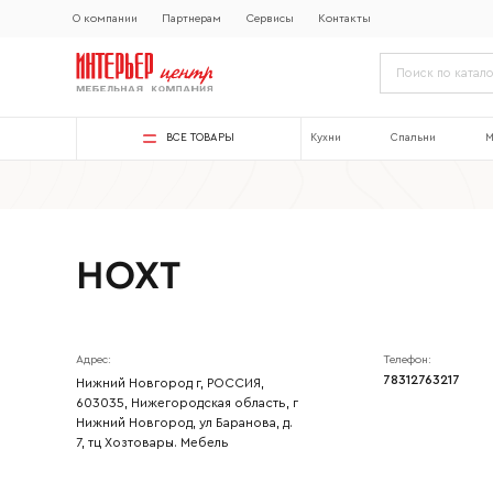
О компании
Партнерам
Сервисы
Контакты
ВСЕ ТОВАРЫ
Кухни
Спальни
М
НОХТ
Адрес:
Телефон:
78312763217
Нижний Новгород г, РОССИЯ,
603035, Нижегородская область, г
Нижний Новгород, ул Баранова, д.
7, тц Хозтовары. Мебель
Ваше имя