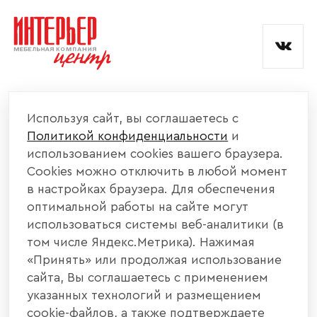
и обработкой данных.
КОМПАНИЯ
Используя сайт, вы соглашаетесь с
Политикой конфиденциальности
и
КАТАЛОГ МЕБЕЛИ
использованием cookies вашего браузера.
Cookies можно отключить в любой момент
ИНФОРМАЦИЯ
в настройках браузера. Для обеспечения
оптимальной работы на сайте могут
использоваться системы веб-аналитики (в
НАШИ КОНТАКТЫ
том числе Яндекс.Метрика). Нажимая
«Принять» или продолжая использование
+7 800 700 20 58
+7 937 406 84 21
сайта, Вы соглашаетесь с применением
указанных технологий и размещением
440004, г. Пенза, ул. Рябова, д. 31
cookie-файлов, а также подтверждаете