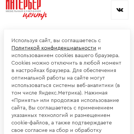
КОМПАНИЯ
Используя сайт, вы соглашаетесь с
Политикой конфиденциальности
и
КАТАЛОГ МЕБЕЛИ
использованием cookies вашего браузера.
Cookies можно отключить в любой момент
ИНФОРМАЦИЯ
в настройках браузера. Для обеспечения
оптимальной работы на сайте могут
использоваться системы веб-аналитики (в
НАШИ КОНТАКТЫ
том числе Яндекс.Метрика). Нажимая
«Принять» или продолжая использование
+7 800 700 20 58
+7 937 406 84 21
сайта, Вы соглашаетесь с применением
указанных технологий и размещением
440004, г. Пенза, ул. Рябова, д. 31
cookie-файлов, а также подтверждаете
свое согласие на сбор и обработку