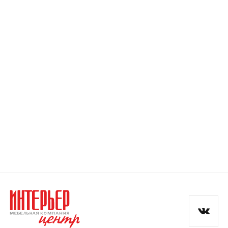
Номер телефона
Прикрепите логотип
компании
Отправить
Согласен с
политикой конфиденциальности
и обработкой данных.