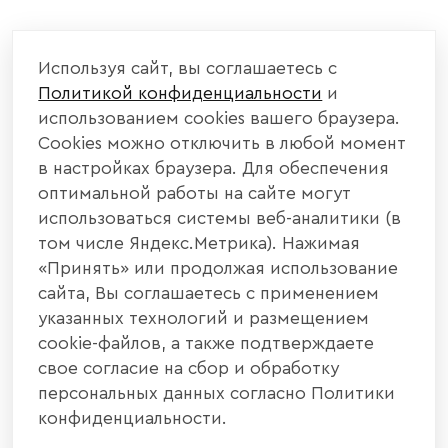
КОМПАНИЯ
Используя сайт, вы соглашаетесь с
Политикой конфиденциальности
и
КАТАЛОГ МЕБЕЛИ
использованием cookies вашего браузера.
Cookies можно отключить в любой момент
ИНФОРМАЦИЯ
в настройках браузера. Для обеспечения
оптимальной работы на сайте могут
использоваться системы веб-аналитики (в
НАШИ КОНТАКТЫ
том числе Яндекс.Метрика). Нажимая
«Принять» или продолжая использование
+7 800 700 20 58
+7 937 406 84 21
сайта, Вы соглашаетесь с применением
указанных технологий и размещением
440004, г. Пенза, ул. Рябова, д. 31
cookie-файлов, а также подтверждаете
свое согласие на сбор и обработку
info@interier-center.ru
персональных данных согласно Политики
конфиденциальности.