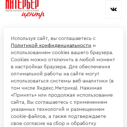
КОМПАНИЯ
Используя сайт, вы соглашаетесь с
Политикой конфиденциальности
и
КАТАЛОГ МЕБЕЛИ
использованием cookies вашего браузера.
Cookies можно отключить в любой момент
ИНФОРМАЦИЯ
в настройках браузера. Для обеспечения
оптимальной работы на сайте могут
использоваться системы веб-аналитики (в
НАШИ КОНТАКТЫ
том числе Яндекс.Метрика). Нажимая
«Принять» или продолжая использование
+7 800 700 20 58
+7 937 406 84 21
сайта, Вы соглашаетесь с применением
указанных технологий и размещением
440004, г. Пенза, ул. Рябова, д. 31
cookie-файлов, а также подтверждаете
свое согласие на сбор и обработку