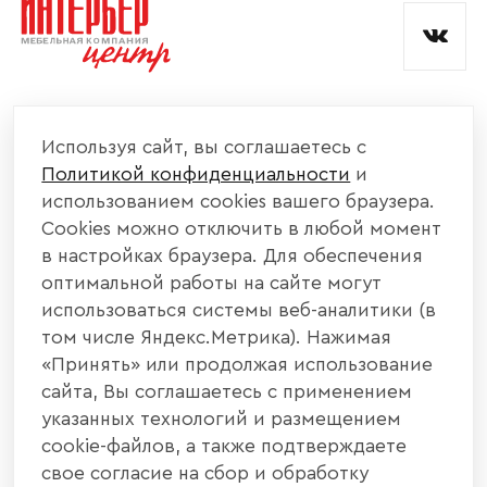
КОМПАНИЯ
Используя сайт, вы соглашаетесь с
Политикой конфиденциальности
и
КАТАЛОГ МЕБЕЛИ
использованием cookies вашего браузера.
Cookies можно отключить в любой момент
ИНФОРМАЦИЯ
в настройках браузера. Для обеспечения
оптимальной работы на сайте могут
использоваться системы веб-аналитики (в
НАШИ КОНТАКТЫ
том числе Яндекс.Метрика). Нажимая
«Принять» или продолжая использование
+7 800 700 20 58
+7 937 406 84 21
сайта, Вы соглашаетесь с применением
указанных технологий и размещением
440004, г. Пенза, ул. Рябова, д. 31
cookie-файлов, а также подтверждаете
свое согласие на сбор и обработку