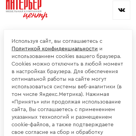
КОМПАНИЯ
Используя сайт, вы соглашаетесь с
Политикой конфиденциальности
и
КАТАЛОГ МЕБЕЛИ
использованием cookies вашего браузера.
Cookies можно отключить в любой момент
ИНФОРМАЦИЯ
в настройках браузера. Для обеспечения
оптимальной работы на сайте могут
использоваться системы веб-аналитики (в
НАШИ КОНТАКТЫ
том числе Яндекс.Метрика). Нажимая
«Принять» или продолжая использование
+7 800 700 20 58
+7 937 406 84 21
сайта, Вы соглашаетесь с применением
указанных технологий и размещением
440004, г. Пенза, ул. Рябова, д. 31
cookie-файлов, а также подтверждаете
свое согласие на сбор и обработку