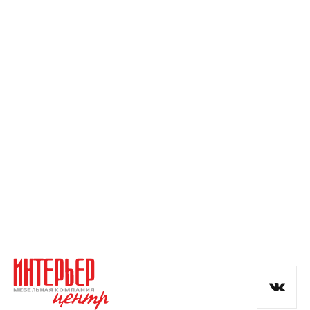
Номер телефона
Прикрепите логотип
компании
Отправить
Согласен с
политикой конфиденциальности
и обработкой данных.