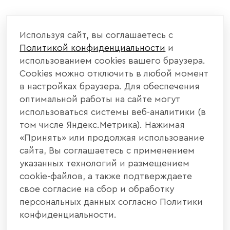
КОМПАНИЯ
Используя сайт, вы соглашаетесь с
Политикой конфиденциальности
и
КАТАЛОГ МЕБЕЛИ
использованием cookies вашего браузера.
Cookies можно отключить в любой момент
ИНФОРМАЦИЯ
в настройках браузера. Для обеспечения
оптимальной работы на сайте могут
использоваться системы веб-аналитики (в
НАШИ КОНТАКТЫ
том числе Яндекс.Метрика). Нажимая
«Принять» или продолжая использование
+7 800 700 20 58
+7 937 406 84 21
сайта, Вы соглашаетесь с применением
указанных технологий и размещением
440004, г. Пенза, ул. Рябова, д. 31
cookie-файлов, а также подтверждаете
свое согласие на сбор и обработку
info@interier-center.ru
персональных данных согласно Политики
конфиденциальности.