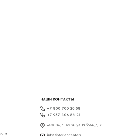
боткой
НАШИ КОНТАКТЫ
+7 800 700 20 58
+7 937 406 84 21
440004, г. Пенза, ул. Рябова, д. 31
ости
info@interier-center.ru