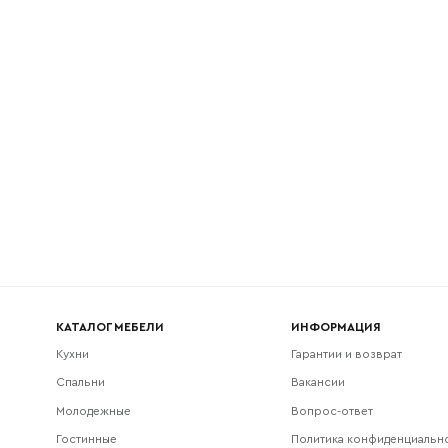
l
Номер телефона
Прикрепите логотип компании
Согласен с
политикой конфиденциальности
и обра
Отправить
данных.
КАТАЛОГ МЕБЕЛИ
ИНФОРМАЦИЯ
Кухни
Гарантии и возврат
Спальни
Вакансии
Молодежные
Вопрос-ответ
Гостинные
Политика конфиденциальн