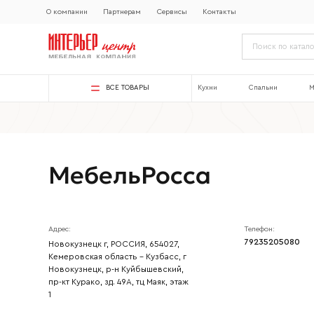
О компании
Партнерам
Сервисы
Контакты
ВСЕ ТОВАРЫ
Кухни
Спальни
М
МебельРосса
Адрес:
Телефон:
79235205080
Новокузнецк г, РОССИЯ, 654027,
Кемеровская область - Кузбасс, г
Новокузнецк, р-н Куйбышевский,
пр-кт Курако, зд. 49А, тц Маяк, этаж
1
Ваше имя