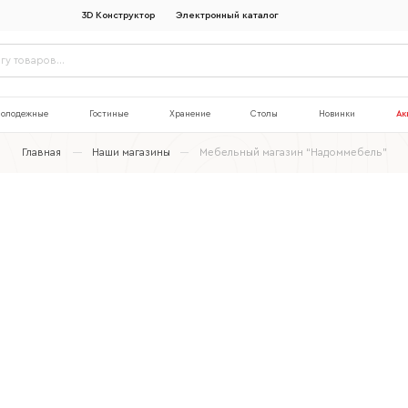
3D Конструктор
Электронный каталог
олодежные
Гостиные
Хранение
Столы
Новинки
Ак
Главная
Наши магазины
Мебельный магазин “Надоммебель”
Наименование организации