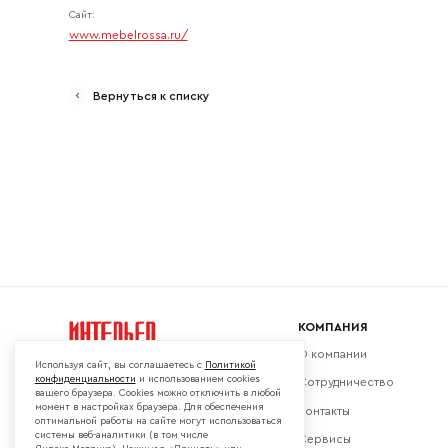
Сайт:
www.mebelrossa.ru/
Ваш emai
Вернуться к списку
КОМПАНИЯ
О компании
Используя сайт, вы соглашаетесь с
Политикой
конфиденциальности
и использованием cookies
Сотрудничество
вашего браузера. Cookies можно отключить в любой
момент в настройках браузера. Для обеспечения
Контакты
Мы в социальных сетях:
оптимальной работы на сайте могут использоваться
системы веб-аналитики (в том числе
Сервисы