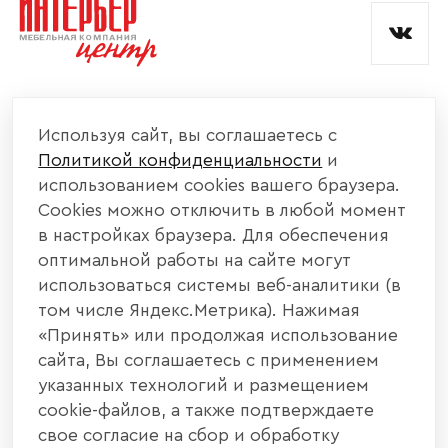
КОМПАНИЯ
Используя сайт, вы соглашаетесь с
Политикой конфиденциальности
и
КАТАЛОГ МЕБЕЛИ
использованием cookies вашего браузера.
Cookies можно отключить в любой момент
ИНФОРМАЦИЯ
в настройках браузера. Для обеспечения
оптимальной работы на сайте могут
использоваться системы веб-аналитики (в
НАШИ КОНТАКТЫ
том числе Яндекс.Метрика). Нажимая
«Принять» или продолжая использование
+7 800 700 20 58
+7 937 406 84 21
сайта, Вы соглашаетесь с применением
указанных технологий и размещением
440004, г. Пенза, ул. Рябова, д. 31
cookie-файлов, а также подтверждаете
свое согласие на сбор и обработку