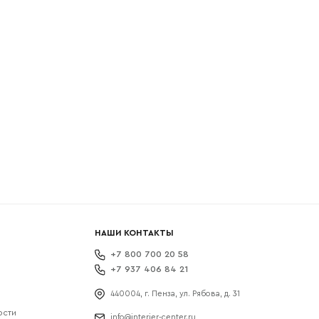
боткой
НАШИ КОНТАКТЫ
+7 800 700 20 58
+7 937 406 84 21
440004, г. Пенза, ул. Рябова, д. 31
ости
info@interier-center.ru