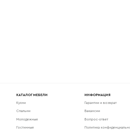
l
Номер телефона
Прикрепите логотип компании
Согласен с
политикой конфиденциальности
и обра
Отправить
данных.
КАТАЛОГ МЕБЕЛИ
ИНФОРМАЦИЯ
Кухни
Гарантии и возврат
Спальни
Вакансии
Молодежные
Вопрос-ответ
Гостинные
Политика конфиденциальн