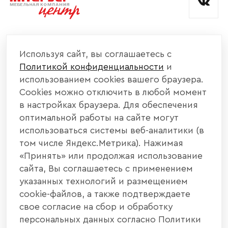
КОМПАНИЯ
Используя сайт, вы соглашаетесь с
Политикой конфиденциальности
и
КАТАЛОГ МЕБЕЛИ
использованием cookies вашего браузера.
Cookies можно отключить в любой момент
ИНФОРМАЦИЯ
в настройках браузера. Для обеспечения
оптимальной работы на сайте могут
использоваться системы веб-аналитики (в
НАШИ КОНТАКТЫ
том числе Яндекс.Метрика). Нажимая
«Принять» или продолжая использование
+7 800 700 20 58
+7 937 406 84 21
сайта, Вы соглашаетесь с применением
указанных технологий и размещением
440004, г. Пенза, ул. Рябова, д. 31
cookie-файлов, а также подтверждаете
свое согласие на сбор и обработку
info@interier-center.ru
персональных данных согласно Политики