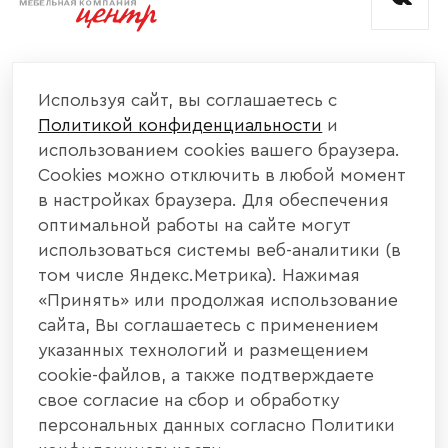
КОМПАНИЯ
Используя сайт, вы соглашаетесь с
Политикой конфиденциальности
и
КАТАЛОГ МЕБЕЛИ
использованием cookies вашего браузера.
Cookies можно отключить в любой момент
ИНФОРМАЦИЯ
в настройках браузера. Для обеспечения
оптимальной работы на сайте могут
использоваться системы веб-аналитики (в
НАШИ КОНТАКТЫ
том числе Яндекс.Метрика). Нажимая
«Принять» или продолжая использование
+7 800 700 20 58
+7 937 406 84 21
сайта, Вы соглашаетесь с применением
указанных технологий и размещением
440004, г. Пенза, ул. Рябова, д. 31
cookie-файлов, а также подтверждаете
свое согласие на сбор и обработку
info@interier-center.ru
персональных данных согласно Политики