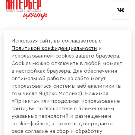
КОМПАНИЯ
Используя сайт, вы соглашаетесь с
Политикой конфиденциальности
и
КАТАЛОГ МЕБЕЛИ
использованием cookies вашего браузера.
Cookies можно отключить в любой момент
ИНФОРМАЦИЯ
в настройках браузера. Для обеспечения
оптимальной работы на сайте могут
использоваться системы веб-аналитики (в
НАШИ КОНТАКТЫ
том числе Яндекс.Метрика). Нажимая
«Принять» или продолжая использование
+7 800 700 20 58
+7 937 406 84 21
сайта, Вы соглашаетесь с применением
указанных технологий и размещением
440004, г. Пенза, ул. Рябова, д. 31
cookie-файлов, а также подтверждаете
свое согласие на сбор и обработку