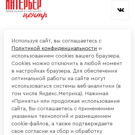
КОМПАНИЯ
Используя сайт, вы соглашаетесь с
Политикой конфиденциальности
и
КАТАЛОГ МЕБЕЛИ
использованием cookies вашего браузера.
Cookies можно отключить в любой момент
ИНФОРМАЦИЯ
в настройках браузера. Для обеспечения
оптимальной работы на сайте могут
использоваться системы веб-аналитики (в
НАШИ КОНТАКТЫ
том числе Яндекс.Метрика). Нажимая
«Принять» или продолжая использование
+7 800 700 20 58
+7 937 406 84 21
сайта, Вы соглашаетесь с применением
указанных технологий и размещением
440004, г. Пенза, ул. Рябова, д. 31
cookie-файлов, а также подтверждаете
свое согласие на сбор и обработку