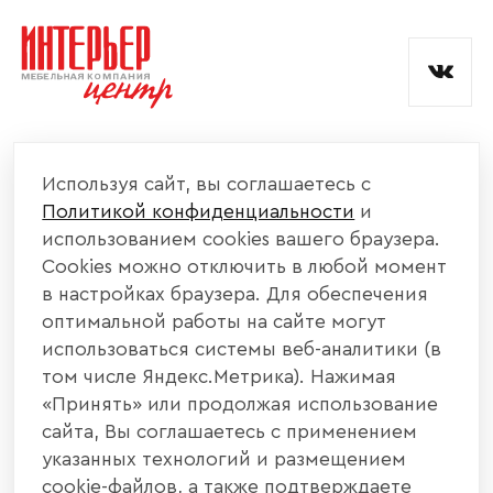
и обработкой данных.
КОМПАНИЯ
Используя сайт, вы соглашаетесь с
Политикой конфиденциальности
и
КАТАЛОГ МЕБЕЛИ
использованием cookies вашего браузера.
Cookies можно отключить в любой момент
ИНФОРМАЦИЯ
в настройках браузера. Для обеспечения
оптимальной работы на сайте могут
использоваться системы веб-аналитики (в
НАШИ КОНТАКТЫ
том числе Яндекс.Метрика). Нажимая
«Принять» или продолжая использование
+7 800 700 20 58
+7 937 406 84 21
сайта, Вы соглашаетесь с применением
указанных технологий и размещением
440004, г. Пенза, ул. Рябова, д. 31
cookie-файлов, а также подтверждаете